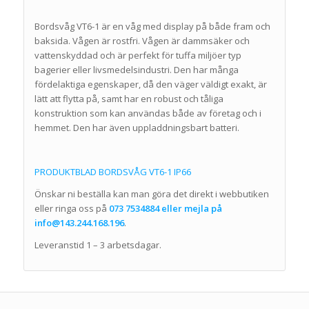
Bordsvåg VT6-1 är en våg med display på både fram och
baksida. Vågen är rostfri. Vågen är dammsäker och
vattenskyddad och är perfekt för tuffa miljöer typ
bagerier eller livsmedelsindustri. Den har många
fördelaktiga egenskaper, då den väger väldigt exakt, är
lätt att flytta på, samt har en robust och tåliga
konstruktion som kan användas både av företag och i
hemmet. Den har även uppladdningsbart batteri.
PRODUKTBLAD BORDSVÅG VT6-1 IP66
Önskar ni beställa kan man göra det direkt i webbutiken
eller ringa oss på
073 7534884 eller mejla på
info@143.244.168.196
.
Leveranstid 1 – 3 arbetsdagar.