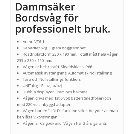
Dammsäker
Bordsvåg för
professionelt bruk.
Art nr: VT6-1
Kapacitet 6kg. 1 gram noggrannhet.
Rostfriplattform 230 x 190 mm. Totalt mått hela vågen
235 x 280 x 110 mm.
Vågen är helt rostfri. Skyddsklass IP66.
Automatisk avstängning. Automatisk Nollställning.
Tara och Nollställnings funktion.
UNIT (Kg, LB, oz, lb/oz)
Dubbla displayer. Fram och baksida.
Vågen drivs med 1st 6 volt batteri (medföljer) och
med 220 volt inbyggd adapter.
Vågen har en ”HOLD” funktion vilket betyder att man
kan låsa viktvisningen.
Vågen är CE godkänd. Vågen har 2 års garanti.