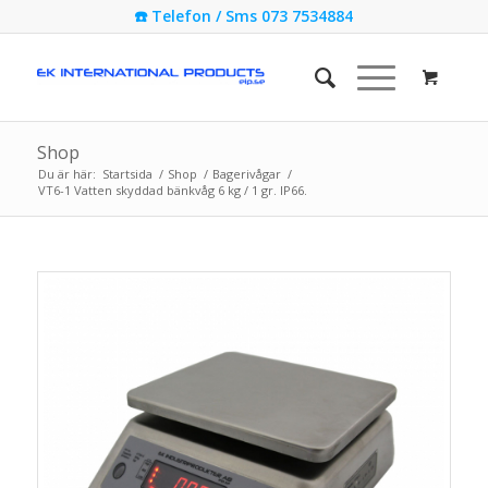
☎️ Telefon / Sms 073 7534884
Shop
Du är här:
Startsida
/
Shop
/
Bagerivågar
/
VT6-1 Vatten skyddad bänkvåg 6 kg / 1 gr. IP66.