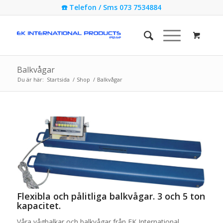
☎️ Telefon / Sms 073 7534884
Balkvågar
Du är här:
Startsida
/
Shop
/
Balkvågar
Flexibla och pålitliga balkvågar. 3 och 5 ton
kapacitet.
Våra vågbalkar och balkvågar från EK International