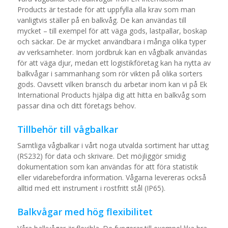
Products är testade för att uppfylla alla krav som man
vanligtvis ställer på en balkvåg. De kan användas till
mycket – till exempel för att väga gods, lastpallar, boskap
och säckar. De är mycket användbara i många olika typer
av verksamheter. Inom jordbruk kan en vågbalk användas
för att väga djur, medan ett logistikföretag kan ha nytta av
balkvågar i sammanhang som rör vikten på olika sorters
gods. Oavsett vilken bransch du arbetar inom kan vi på Ek
International Products hjälpa dig att hitta en balkvåg som
passar dina och ditt företags behov.
Tillbehör till vågbalkar
Samtliga vågbalkar i vårt noga utvalda sortiment har uttag
(RS232) för data och skrivare. Det möjliggör smidig
dokumentation som kan användas för att föra statistik
eller vidarebefordra information. Vågarna levereras också
alltid med ett instrument i rostfritt stål (IP65).
Balkvågar med hög flexibilitet