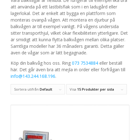
Våra balkvågar är flexibla. De fungerar till exempel lika bra
att använda på ett lastbilsflak som i en ladugård eller
lagerlokal. Det är enkelt att bygga en plattform som
monteras ovanpå vågen. Att montera en djurbur på
balkvågen är till exempel vanligt. På vågens undersida
sitter transporthjul, vilket ökar flexibiliteten ytterligare. Det
är smidigt att kunna flytta balkvågen mellan olika platser.
Samtliga modeller har 36 månaders garanti. Detta gäller
även de vågar som är lätt begagnade.
Köp din balkvåg hos oss. Ring
073 7534884
eller beställ
här. Det går även bra att mejla in order eller förfrågan till
info@143.244.168.196
.
Sortera utifrån
Default
Visa
15 Produkter per sida