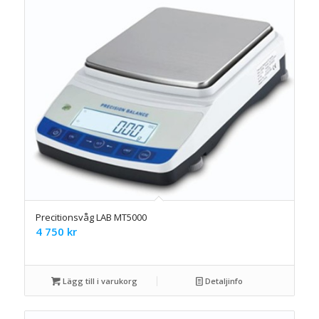
Precitionsvåg LAB MT5000
4 750
kr
Lägg till i varukorg
Detaljinfo