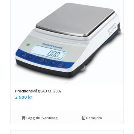
Precitionsvåg LAB MT2002
2 900
kr
Lägg till i varukorg
Detaljinfo