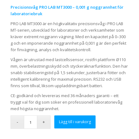
Precisionsvåg PRO LAB MT3000 – 0,001 g noggrannhet för
laboratoriebruk
PRO LAB MT3000 är en högkvalitativ precisionsvåg i PRO LAB
MT-serien, utvecklad för laboratorier och verksamheter som
kräver extremt noggrann vägning. Med en kapacitet på 0–300
g och en imponerande noggrannhet på 0,001 g är den perfekt
för finvägning, analys och kvalitetskontroll.
Vågen är utrustad med lastcellssensor, rostfri plattform Ø110
mm, överbelastningsskydd och styckeräknarfunktion. Den har
snabb stabiliseringstid på 1,5 sekunder, justerbara fötter och
intelligent kalibrering för maximal precision. RS232 och USB
finns som tillval, liksom uppladdningsbart batteri.
CE-godkänd och levereras med 36 månaders garanti – ett
tryggt val för dig som söker en professionell laboratorievåg
med högsta noggrannhet.
Lägg till i varukorg