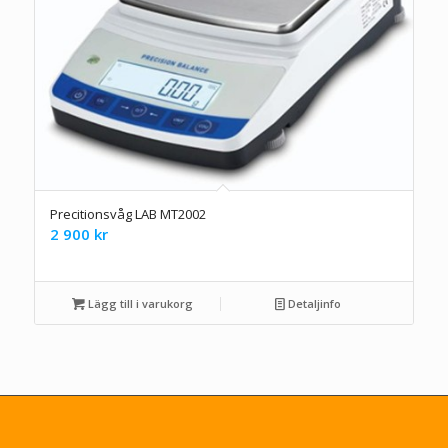
Precitionsvåg LAB MT2002
2 900
kr
Lägg till i varukorg
Detaljinfo