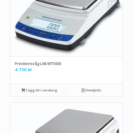
Precitionsvåg LAB MT5000
4 750
kr
Lägg till i varukorg
Detaljinfo