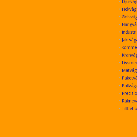
Djurvåg
Fickvåg
Golvvå
Hängvå
Industr
Jaktvåg
kommer
Kranvåg
Livsme
Matvåg
Paketv
Pallvåg
Precisi
Räknev
Tillbeh