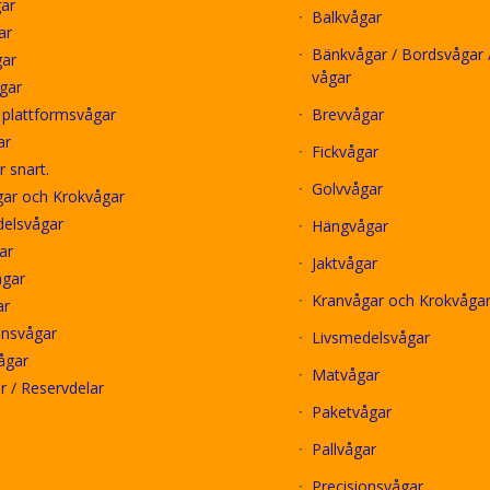
ar
Balkvågar
ar
Bänkvågar / Bordsvågar /
gar
vågar
gar
i plattformsvågar
Brevvågar
ar
Fickvågar
 snart.
Golvvågar
ar och Krokvågar
delsvågar
Hängvågar
ar
Jaktvågar
ågar
Kranvågar och Krokvåga
ar
onsvågar
Livsmedelsvågar
ågar
Matvågar
ör / Reservdelar
Paketvågar
Pallvågar
Precisionsvågar