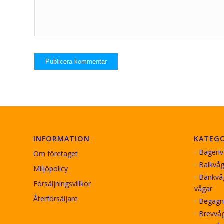
INFORMATION
KATEGO
Bageriv
Om företaget
Balkvåg
Miljöpolicy
Bänkvåg
Försäljningsvillkor
vågar
Återförsäljare
Begagn
Brevvå