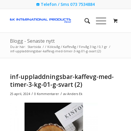
☎️ Telefon / Sms 073 7534884
Blogg - Senaste nytt
Du är här:
Startsida
/
/
Köksvåg / Kaffevåg / Finvåg 3 kg / 0,1 gr
/
inf-uppladdningsbar-kaffevg-med-timer-3-kg-01-g-svart (2)
inf-uppladdningsbar-kaffevg-med-
timer-3-kg-01-g-svart (2)
/
/
25 april, 2024
0 Kommentarer
av
Anders Ek