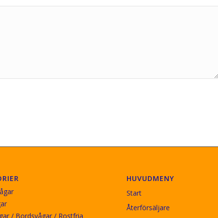
RIER
HUVUDMENY
ågar
Start
ar
Återförsäljare
ar / Bordsvågar / Rostfria