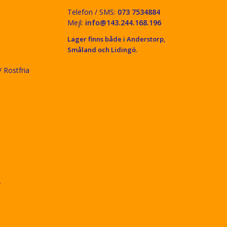
Telefon / SMS:
073 7534884
Mejl:
info@143.244.168.196
Lager finns både i Anderstorp,
Småland och Lidingö.
 Rostfria
r