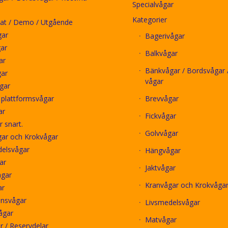
Specialvågar
Kategorier
at / Demo / Utgående
gar
Bagerivågar
ar
Balkvågar
ar
Bänkvågar / Bordsvågar /
gar
vågar
gar
i plattformsvågar
Brevvågar
ar
Fickvågar
 snart.
Golvvågar
ar och Krokvågar
delsvågar
Hängvågar
ar
Jaktvågar
ågar
Kranvågar och Krokvåga
ar
onsvågar
Livsmedelsvågar
ågar
Matvågar
ör / Reservdelar