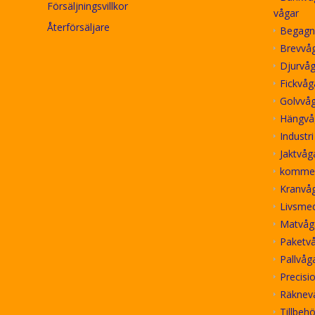
Försäljningsvillkor
vågar
Återförsäljare
Begagn
Brevvå
Djurvåg
Fickvåg
Golvvå
Hängvå
Industr
Jaktvåg
kommer
Kranvåg
Livsme
Matvåg
Paketv
Pallvåg
Precisi
Räknev
Tillbeh